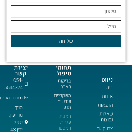
שליחה
תחומי
יצירת
טיפול
קשר
054-
בדיקות
ראייה
5544374
משקפיים
meireinaim@gmail.com
ועדשות
ות
מגע
סניף
ת
מודיעין:
האטת
ת
עליית
יגאל
המספר
שר
ידין 43