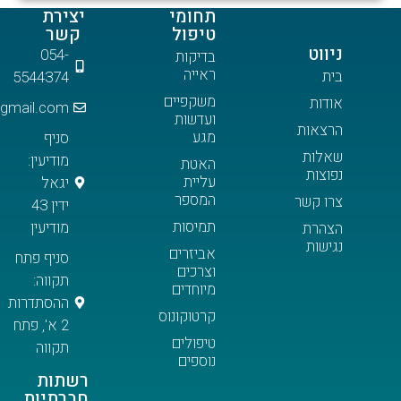
תחומי
יצירת
טיפול
קשר
054-
בדיקות
ראייה
5544374
משקפיים
meireinaim@gmail.com
ועדשות
ות
מגע
סניף
ת
מודיעין:
האטת
ת
עליית
יגאל
המספר
שר
ידין 43
תמיסות
מודיעין
ת
ת
אביזרים
סניף פתח
וצרכים
תקווה:
מיוחדים
ההסתדרות
קרטוקונוס
2 א', פתח
טיפולים
תקווה
נוספים
רשתות
חברתיות