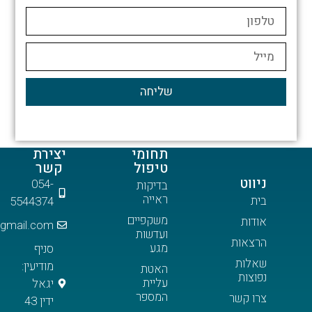
שליחה
תחומי
יצירת
טיפול
קשר
054-
בדיקות
ראייה
5544374
משקפיים
meireinaim@gmail.com
ועדשות
ות
מגע
סניף
ת
מודיעין:
האטת
ת
עליית
יגאל
המספר
שר
ידין 43