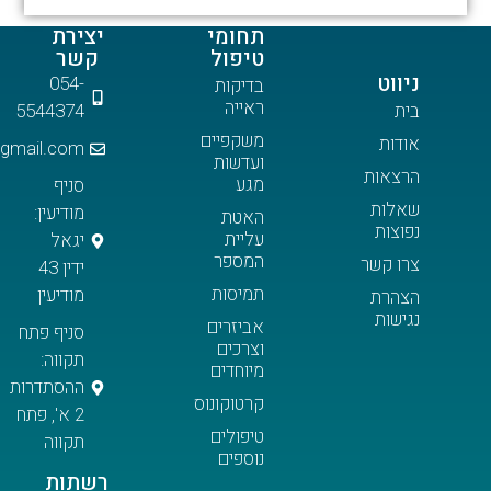
תחומי
יצירת
טיפול
קשר
054-
בדיקות
ראייה
5544374
משקפיים
meireinaim@gmail.com
ועדשות
ות
מגע
סניף
ת
מודיעין:
האטת
ת
עליית
יגאל
המספר
שר
ידין 43
תמיסות
מודיעין
ת
ת
אביזרים
סניף פתח
וצרכים
תקווה:
מיוחדים
ההסתדרות
קרטוקונוס
2 א', פתח
טיפולים
תקווה
נוספים
רשתות